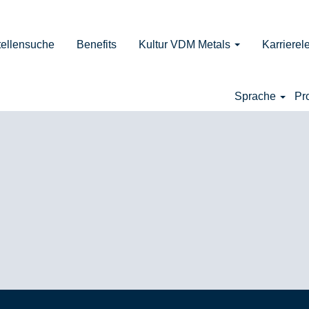
esetzt.
tellensuche
Benefits
Kultur VDM Metals
Karrierel
Sprache
Pr