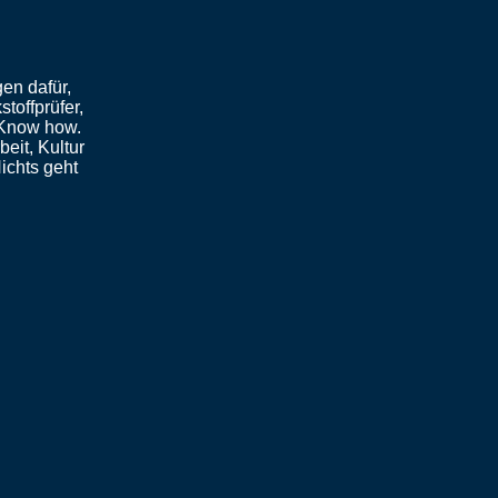
en dafür,
toffprüfer,
 Know how.
eit, Kultur
ichts geht